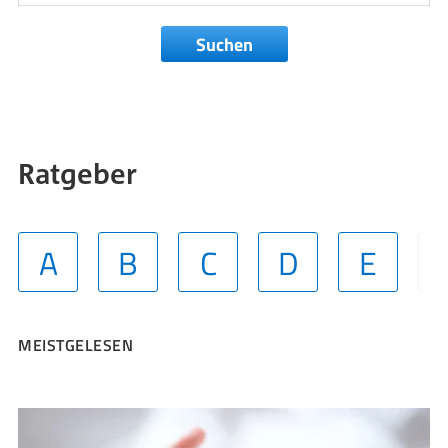
Suchen
Ratgeber
A
B
C
D
E
MEISTGELESEN