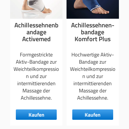
Achillessehnenb
Achillessehnen­
andage
bandage
Activemed
Komfort Plus
Formgestrickte
Hochwertige Aktiv-
Aktiv-Bandage zur
Bandage zur
Weichteilkompressio
Weichteilkompressio
n und zur
n und zur
intermittierenden
intermittierenden
Massage der
Massage der
Achillessehne.
Achillessehne.
Kaufen
Kaufen