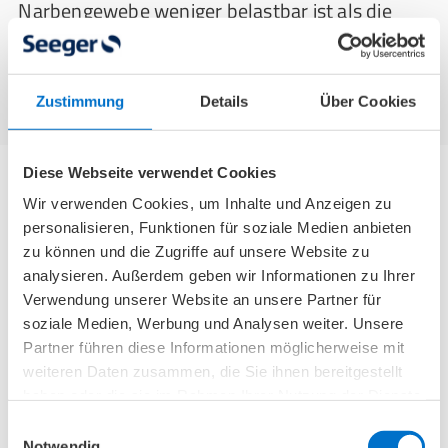
Narbengewebe weniger belastbar ist als die
Sehne.
Zustimmung
Details
Über Cookies
Diese Webseite verwendet Cookies
Wir verwenden Cookies, um Inhalte und Anzeigen zu
Achillessehne entzündet – was tun?
personalisieren, Funktionen für soziale Medien anbieten
zu können und die Zugriffe auf unsere Website zu
Die Therapie einer Achillessehnenentzündung
analysieren. Außerdem geben wir Informationen zu Ihrer
Verwendung unserer Website an unsere Partner für
kann operativ sowie konservativ erfolgen. Bei
soziale Medien, Werbung und Analysen weiter. Unsere
einer chronischen Achillessehnenentzündung
Partner führen diese Informationen möglicherweise mit
wird die Behandlung angepasst, da das
weiteren Daten zusammen, die Sie ihnen bereitgestellt
vernarbte Gewebe auf andere Weise therapiert
haben oder die sie im Rahmen Ihrer Nutzung der Dienste
werden muss. Zudem können verschiedene
gesammelt haben.
Einwilligungsauswahl
Hausmittel helfen, wenn die Achillessehne
Notwendig