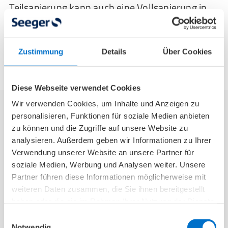
Teilsanierung kann auch eine Vollsanierung in
Auftrag geben werden. Eine Vollsanierung des
Bades dauert in der Regel 2 bis 3 Wochen und
verursacht dementsprechend höhere Kosten.
Zustimmung
Details
Über Cookies
Diese Webseite verwendet Cookies
Wir verwenden Cookies, um Inhalte und Anzeigen zu
personalisieren, Funktionen für soziale Medien anbieten
Wer kann einen altersgerechten Umbau
zu können und die Zugriffe auf unsere Website zu
analysieren. Außerdem geben wir Informationen zu Ihrer
des Badezimmers für mich
Verwendung unserer Website an unsere Partner für
durchführen?
soziale Medien, Werbung und Analysen weiter. Unsere
Partner führen diese Informationen möglicherweise mit
Es gibt Unternehmen, die sich auf den
weiteren Daten zusammen, die Sie ihnen bereitgestellt
barrierearmen oder barrierefreien Umbau
haben oder die sie im Rahmen Ihrer Nutzung der Dienste
gesammelt haben.
spezialisiert haben. Allerdings ist der reine
Einwilligungsauswahl
Notwendig