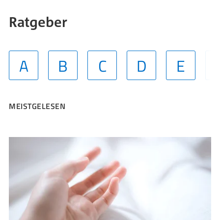
Ratgeber
A
B
C
D
E
MEISTGELESEN