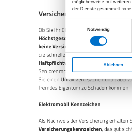
möglicherweise mit weiteren
der Dienste gesammelt habe
Versicherung und rechtliche V
Einwilligungsauswahl
Ob Sie Ihr Elektromobil versichern müsse
Notwendig
Höchstgeschwindigkeit
ab. Für Seniore
keine Versicherungspflicht
. Anders sieh
die schneller als 6 km/h fahren: Hier ist e
Haftpflichtversicherung
gesetzlich vorg
Ablehnen
Seniorenmobil-Versicherung schützt Sie vo
Sie einen Unfall verursachen und dabei 
fremdes Eigentum zu Schaden kommen.
Elektromobil Kennzeichen
Als Nachweis der Versicherung erhalten S
Versicherungskennzeichen
, das gut sic