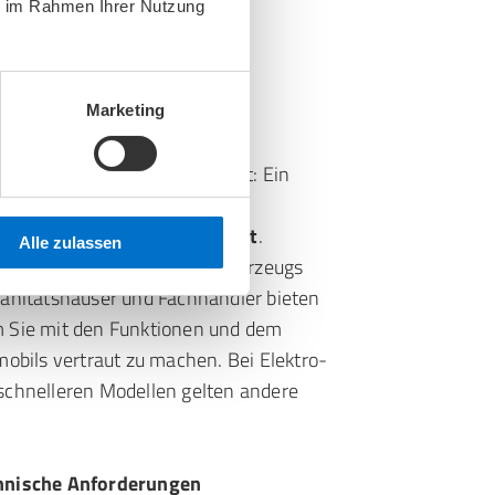
ie im Rahmen Ihrer Nutzung
mobil Führerschein?
Marketing
rzeuge ohne Führerschein gilt: Ein
derlich, solange
 15 km/h nicht überschreitet
.
Alle zulassen
sung in die Bedienung des Fahrzeugs
Sanitätshäuser und Fachhändler bieten
m Sie mit den Funktionen und dem
mobils vertraut zu machen. Bei Elektro-
schnelleren Modellen gelten andere
chnische Anforderungen