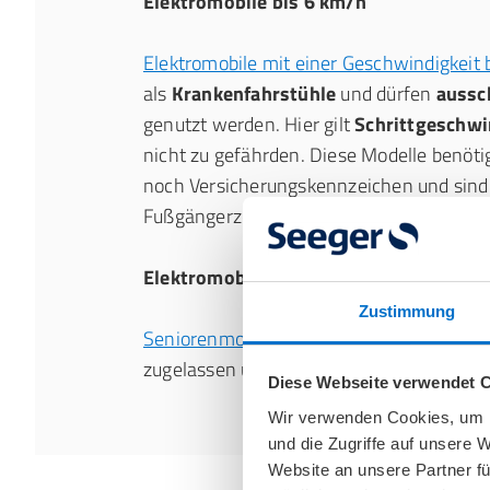
Elektromobile bis 6 km/h
Elektromobile mit einer Geschwindigkeit 
als
Krankenfahrstühle
und dürfen
aussc
genutzt werden. Hier gilt
Schrittgeschwi
nicht zu gefährden. Diese Modelle benöt
noch Versicherungskennzeichen und sind i
Fußgängerzonen oder auf dem Bürgerstei
Elektromobile bis 15 km/h
Zustimmung
Seniorenmobile mit bis zu 15 km/h
sind f
zugelassen und müssen auf
Radwegen od
Diese Webseite verwendet 
Wir verwenden Cookies, um I
und die Zugriffe auf unsere 
Website an unsere Partner fü