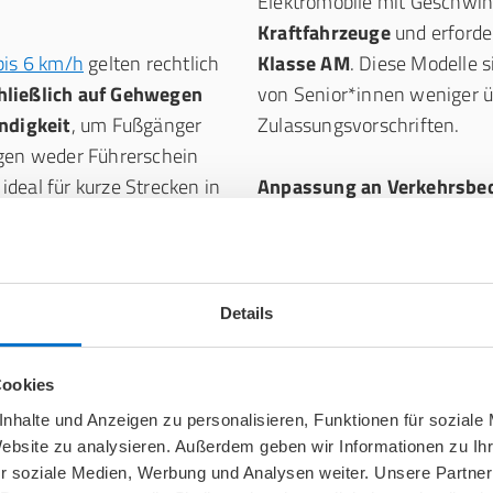
Elektromobile mit Geschwin
Kraftfahrzeuge
und erforde
bis 6 km/h
gelten rechtlich
Klasse AM
. Diese Modelle 
hließlich auf Gehwegen
von Senior*innen weniger ü
ndigkeit
, um Fußgänger
Zulassungsvorschriften.
igen weder Führerschein
deal für kurze Strecken in
Anpassung an Verkehrsbe
g.
Unabhängig von der Fahrzeug
Geschwindigkeit stets den
Verkehrssituation und Ihr
Details
ür den Straßenverkehr
Regen, Schnee oder Dunkelhe
er der Fahrbahn
fahren.
Cookies
nhalte und Anzeigen zu personalisieren, Funktionen für soziale
Website zu analysieren. Außerdem geben wir Informationen zu I
r soziale Medien, Werbung und Analysen weiter. Unsere Partner