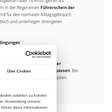
digkeiten über 15 km/h gelten als
rn in der Regel einen
Führerschein der
sind für den normalen Alltagsgebrauch
blich und unterliegen strengeren
dingungen
klasse sollten Sie Ihre
 Witterungsverhältnissen, der
er eigenen Fahrsicherheit anpassen
. Bei
Über Cookies
it ist besondere Vorsicht geboten.
 Medien anbieten zu können
hrer Verwendung unserer
 führen diese Informationen