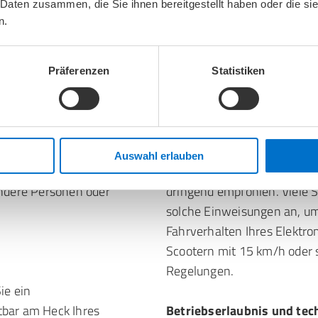
 Daten zusammen, die Sie ihnen bereitgestellt haben oder die s
n.
orgaben: Was Sie wissen müssen
n, hängt von der
Brauche ich einen Elektro
Präferenzen
Statistiken
nmobile bis 6 km/h besteht
t es bei Elektromobilen aus,
Für die meisten Seniorenfah
ine
Führerschein ist nicht erfor
eschrieben. Die
die
Höchstgeschwindigkeit
Auswahl erlauben
r finanziellen Folgen, falls
Allerdings wird eine Einwei
andere Personen oder
dringend empfohlen. Viele 
solche Einweisungen an, u
Fahrverhalten Ihres Elektro
Scootern mit 15 km/h oder 
Regelungen.
ie ein
htbar am Heck Ihres
Betriebserlaubnis und te