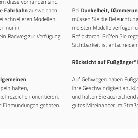
ern diese vorhanden sind.
ie
Fahrbahn
ausweichen.
Bei
Dunkelheit, Dämmerung
ei schnelleren Modellen.
müssen Sie die Beleuchtung 
n nur in
meisten Modelle verfügen ü
kein Radweg zur Verfügung
Reflektoren. Prüfen Sie rege
Sichtbarkeit ist entscheidend
Rücksicht auf Fußgänger*
llgemeinen
Auf Gehwegen haben Fußgä
peln halten,
Ihre Geschwindigkeit an, kü
kehrszeichen orientieren.
und halten Sie ausreichend
nd Einmündungen geboten.
gutes Miteinander im Straß