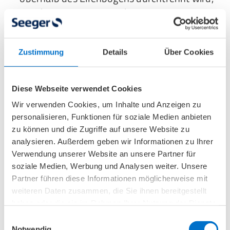
spricht man von einer Oberarmamputation.
Die Trennung verläuft oft durch den
Humerus (Oberarmknochen), wobei Muskeln,
Zustimmung
Details
Über Cookies
Nerven und Blutgefäße entsprechend
versorgt werden.
Diese Webseite verwendet Cookies
Schulterexartikulation:
Von einer
Wir verwenden Cookies, um Inhalte und Anzeigen zu
Schulterexartikulation spricht man, wenn der
personalisieren, Funktionen für soziale Medien anbieten
gesamte Arm einschließlich des
zu können und die Zugriffe auf unsere Website zu
Schultergelenks entfernt wird, wobei das
analysieren. Außerdem geben wir Informationen zu Ihrer
Gelenk selbst durchtrennt und der
Verwendung unserer Website an unsere Partner für
soziale Medien, Werbung und Analysen weiter. Unsere
Oberarmknochen aus dem Gelenk
Partner führen diese Informationen möglicherweise mit
genommen wird.
weiteren Daten zusammen, die Sie ihnen bereitgestellt
haben oder die sie im Rahmen Ihrer Nutzung der Dienste
In diesem Bereich kommen speziell angepasste
gesammelt haben.
Einwilligungsauswahl
Hand- und Armprothesen
erfolgreich zum
Notwendig