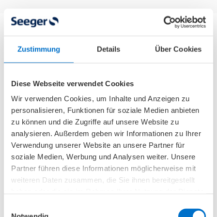
Wieso Sie Pflegehilfsmittel im
Zustimmung
Details
Über Cookies
Sanitätsfachhandel kaufen sollten
Diese Webseite verwendet Cookies
Nicht nur Hygieneprodukte und
Wir verwenden Cookies, um Inhalte und Anzeigen zu
Pflegehilfsmittel zum Verbrauch, sondern
personalisieren, Funktionen für soziale Medien anbieten
zunehmend auch technische Pflegehilfsmittel
zu können und die Zugriffe auf unsere Website zu
finden Sie im klassischen Einzelhandel, wie in
analysieren. Außerdem geben wir Informationen zu Ihrer
der Drogerie. Dennoch
empfiehlt sich der Kauf
Verwendung unserer Website an unsere Partner für
soziale Medien, Werbung und Analysen weiter. Unsere
im Gesundheitshaus
aus unterschiedlichen
Partner führen diese Informationen möglicherweise mit
Gründen:
weiteren Daten zusammen, die Sie ihnen bereitgestellt
haben oder die sie im Rahmen Ihrer Nutzung der Dienste
Sie profitieren von Fachkompetenz und
gesammelt haben.
Einwilligungsauswahl
langjähriger Erfahrung.
Notwendig