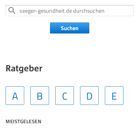
Suchen
Ratgeber
A
B
C
D
E
MEISTGELESEN