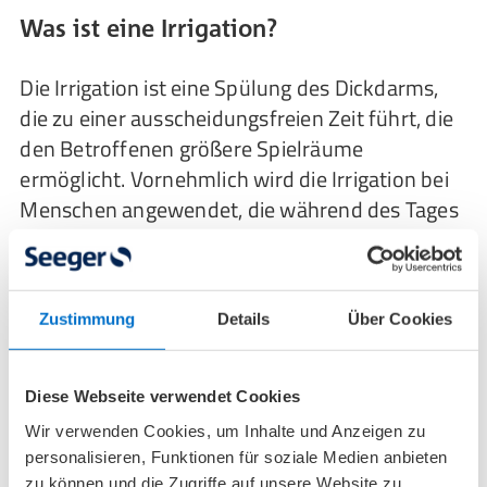
Was ist eine Irrigation?
Die Irrigation ist eine Spülung des Dickdarms,
die zu einer ausscheidungsfreien Zeit führt, die
den Betroffenen größere Spielräume
ermöglicht. Vornehmlich wird die Irrigation bei
Menschen angewendet, die während des Tages
keine normale Beutelversorgung tragen
möchten. Allerdings ist die Irrigation
ausschließlich für Kolostomiestoma geeignet,
Zustimmung
Details
Über Cookies
zudem müssen einige weitere Voraussetzungen
erfüllt sein. Nach einer Irrigation kann auf die
gewohnte Beutelversorgung zunächst
Diese Webseite verwendet Cookies
verzichtet und stattdessen ein
Wir verwenden Cookies, um Inhalte und Anzeigen zu
Stomaverschluss, eine Stomakappe oder ein
personalisieren, Funktionen für soziale Medien anbieten
Minibeutel verwendet werden.
zu können und die Zugriffe auf unsere Website zu