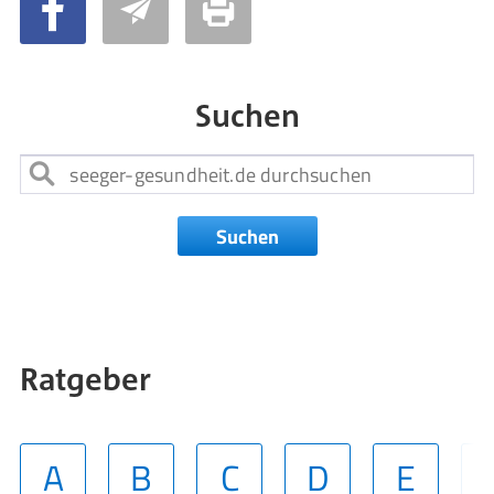
Suchen
Suchen
Ratgeber
A
B
C
D
E