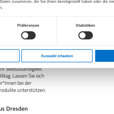
 Daten zusammen, die Sie ihnen bereitgestellt haben oder die s
dizinischen Versorgung
n.
n, Produkte aus den
 individuelle
achhandel in Dresden
Präferenzen
Statistiken
Lebensqualität mit einer
 an erster Stelle.
Produkten dabei, diese
ilfsmittel und
Auswahl erlauben
e Reha- und
hr Selbstständigkeit
ltag. Lassen Sie sich
*innen bei der
rodukte unterstützen.
us Dresden