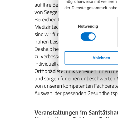
möglicherweise mit weiteren
auf Ihre Bedürfnisse angepassten me
der Dienste gesammelt habe
von Seeger. Ob orthopädische Einlage
Bereichen Pflege und Alltagshilfen oder
Einwilligungsauswahl
Medizintechnik – im Seeger Sanitätsf
Notwendig
sind wir für Sie da. Für uns steht Ihre 
hohen Leistungsfähigkeit und Mobilität
Deshalb helfen wir Ihnen mit unseren 
zu verbessern. Unsere medizinischen H
Ablehnen
individuell an Ihren Körper anpassbar
Orthopädietechnik verleihen Ihnen me
und sorgen für einen unbeschwerten Al
von unseren kompetenten Fachberater
Auswahl der passenden Gesundheitsp
Veranstaltungen im Sanitätsha