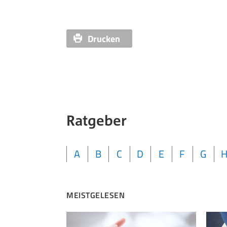
Drucken
Ratgeber
A
B
C
D
E
F
G
MEISTGELESEN