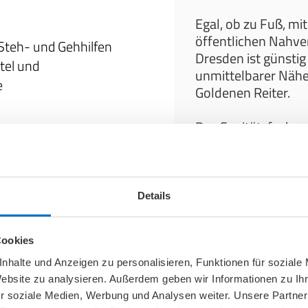
Egal, ob zu Fuß, m
öffentlichen Nahver
Steh- und Gehhilfen
Dresden ist günstig
tel und
unmittelbarer Nähe
e
Goldenen Reiter.
Das Sanitätsfachges
Heinrichstraße 16 i
mit den Tramlinien 3
 Rehatechnik in
Station “Palaisplatz
sden Neustadt
Details
ter)
An dieser Filiale s
Cookies
Dieses Gesundheitsh
äusern in Dresden? Bei
nhalte und Anzeigen zu personalisieren, Funktionen für soziale
Website zu analysieren. Außerdem geben wir Informationen zu I
r soziale Medien, Werbung und Analysen weiter. Unsere Partner
ag mit einer perfekt