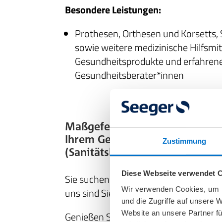
Besondere Leistungen:
Prothesen, Orthesen und Korsetts, 
sowie weitere medizinische Hilfsmit
Gesundheitsprodukte und erfahren
Gesundheitsberater*innen
Maßgefertigte Orthopädie- und
Ihrem Gesundheitshaus in Dre
Zustimmung
(Sanitätshaus am Goldenen Rei
Diese Webseite verwendet 
Sie suchen nach den besten Sanitätsh
Wir verwenden Cookies, um I
uns sind Sie garantiert richtig!
und die Zugriffe auf unsere 
Website an unsere Partner fü
Genießen Sie einen unbeschwerten Allt