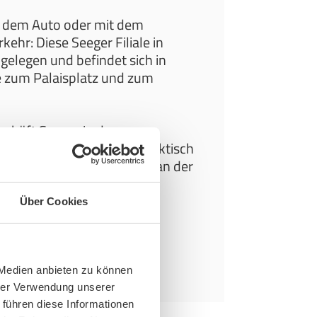
it dem Auto oder mit dem
kehr: Diese Seeger Filiale in
 gelegen und befindet sich in
 zum Palaisplatz und zum
chäft Seeger in der
n Dresden erreichen Sie praktisch
, 4, 7, 8 und 9. Steigen Sie an der
” aus.
Über Cookies
ind Parkplätze vorhanden.
aus ist barrierefrei.
 Medien anbieten zu können
hrer Verwendung unserer
 führen diese Informationen