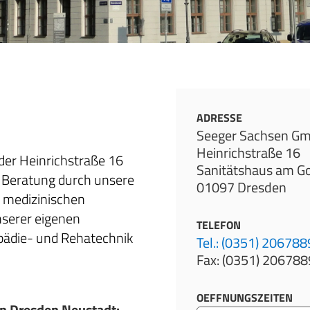
ADRESSE
Seeger Sachsen Gm
Heinrichstraße 16
der Heinrichstraße 16
Sanitätshaus am Go
n Beratung durch unsere
01097 Dresden
 medizinischen
serer eigenen
TELEFON
pädie- und Rehatechnik
Tel.: (0351) 20678
Fax: (0351) 20678
OEFFNUNGSZEITEN
n Dresden Neustadt: