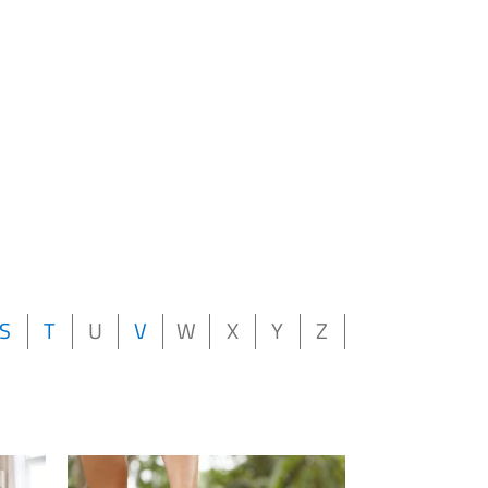
S
T
U
V
W
X
Y
Z