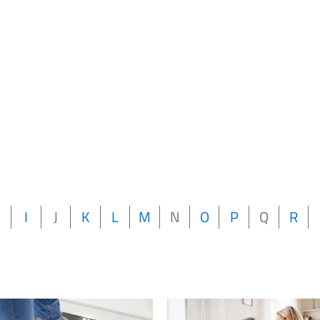
H
I
J
K
L
M
N
O
P
Q
R