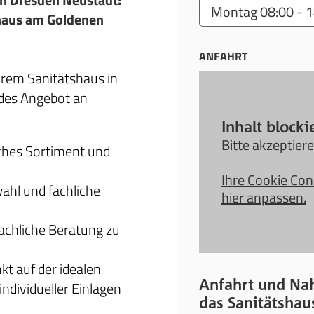
haus am Goldenen
ANFAHRT
Ihrem Sanitätshaus in
ndes Angebot an
Inhalt blocki
Bitte akzeptier
hes Sortiment und
Ihre Cookie Con
ahl und fachliche
hier anpassen.
achliche Beratung zu
t auf der idealen
Anfahrt und Nah
ndividueller Einlagen
das Sanitätshau